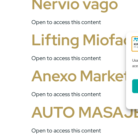
Nervio vago
Open to access this content
Lifting Miofaci
Open to access this content
Usa
ace
Anexo Marketi
Open to access this content
AUTO MASAJ
Open to access this content