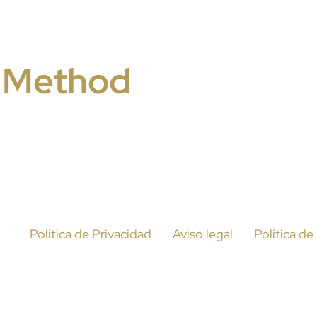
g Method
Política de Privacidad
Aviso legal
Política d