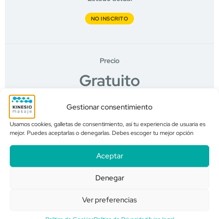
NO INSCRITO
Precio
Gratuito
Gestionar consentimiento
Primeros pasos
Usamos cookies, galletas de consentimiento, así tu experiencia de usuaria es
mejor. Puedes aceptarlas o denegarlas. Debes escoger tu mejor opción
Log In to Enroll
Aceptar
Denegar
Contenido del Curso
Ver preferencias