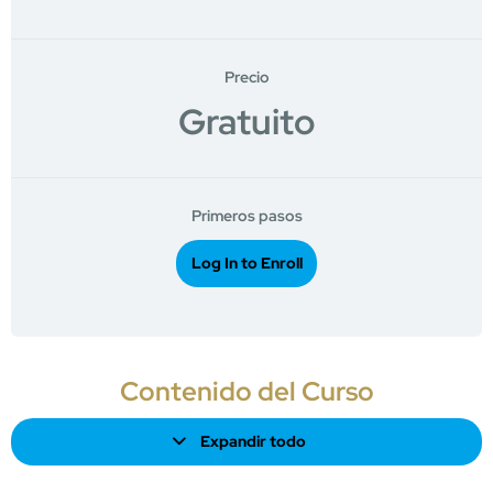
Precio
Gratuito
Primeros pasos
Log In to Enroll
Contenido del Curso
Expandir todo