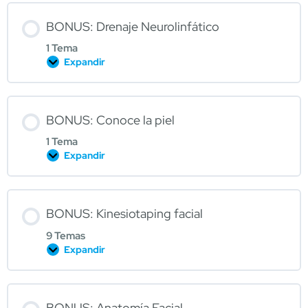
BONUS: Drenaje Neurolinfático
1 Tema
Expandir
BONUS: Conoce la piel
1 Tema
Expandir
BONUS: Kinesiotaping facial
9 Temas
Expandir
BONUS: Anatomía Facial