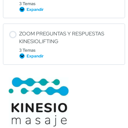
3 Temas
Expandir
ZOOM PREGUNTAS Y RESPUESTAS
KINESIOLIFTING
3 Temas
Expandir