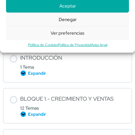
Contenido del Curso
Aceptar
Expandir todo
Denegar
Ver preferencias
JESÚS PERAL
Política de Cookies
Política de Privacidad
Aviso legal
INTRODUCCIÓN
1 Tema
Expandir
BLOQUE 1.- CRECIMIENTO Y VENTAS
12 Temas
Expandir