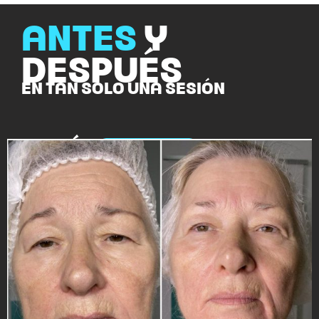
ANTES
Y
DESPUÉS
EN TAN SOLO UNA SESIÓN
#
ADIÓS
BOLSAS