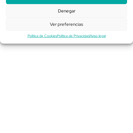
¡Accede a la
Denegar
Comunidad para
Completar tu Registro!
Ver preferencias
Política de Cookies
Política de Privacidad
Aviso legal