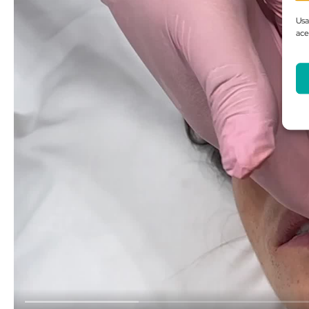
Usa
ace