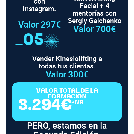
con
Facial + 4
Instagram.
mentorías con
Sergiy Galchenko
Valor 297€
Valor 700€
_05
Vender Kinesiolifting a
todas tus clientas.
Valor 300€
VALOR TOTAL DE LA
FORMACIÓN
3.294€
+IVA
PERO, estamos en la