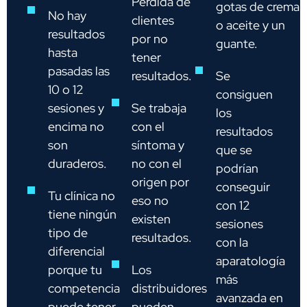
Pérdida de
gotas de crema
No hay
clientes
o aceite y un
resultados
por no
guante.
hasta
tener
pasadas las
resultados.
Se
10 o 12
consiguen
sesiones y
Se trabaja
los
encima no
con el
resultados
son
síntoma y
que se
duraderos.
no con el
podrían
origen por
conseguir
Tu clínica no
eso no
con 12
tiene ningún
existen
sesiones
tipo de
resultados.
con la
diferencial
aparatología
porque tu
Los
más
competencia
distribuidores
avanzada en
puede tener
pueden