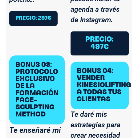
agenda a través
PRECIO: 297€
de Instagram.
PRECIO:
497€
BONUS 03:
BONUS 04:
PROTOCOLO
VENDER
EXCLUSIVO
KINESIOLIFTING
DE LA
A TODAS TUS
FORMACIÓN
CLIENTAS
FACE-
SCULPTING
Te daré mis
METHOD
estrategias para
Te enseñaré mi
crear necesidad