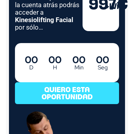
997€
la cuenta atrás podrás
+IVA
acceder a
Kinesiolifting Facial
por sólo…
00
00
00
00
D
H
Min
Seg
QUIERO ESTA
OPORTUNIDAD