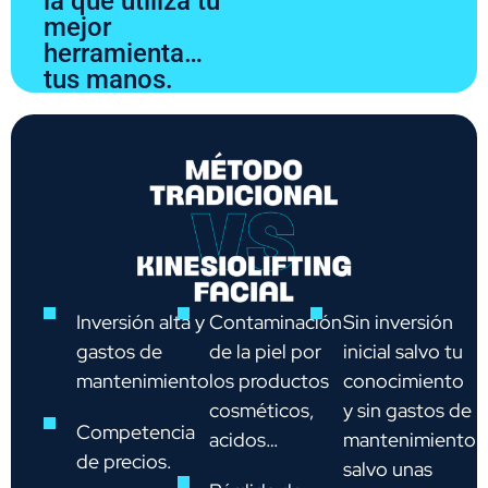
la que utiliza tu
mejor
herramienta…
tus manos.
Inversión alta y
Contaminación
Sin inversión
gastos de
de la piel por
inicial salvo tu
mantenimiento
los productos
conocimiento
cosméticos,
y sin gastos de
Competencia
acidos…
mantenimiento
de precios.
salvo unas