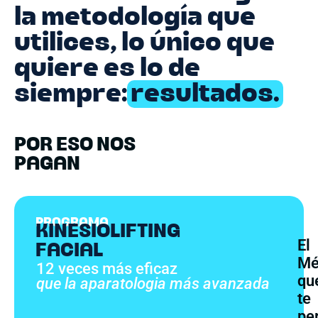
la metodología que
utilices, lo único que
quiere es lo de
siempre:
resultados.
POR ESO NOS
PAGAN
PROGRAMA
KINESIOLIFTING
El
FACIAL
Mé
12 veces más eficaz
qu
que la aparatologia más avanzad​a
te
pe