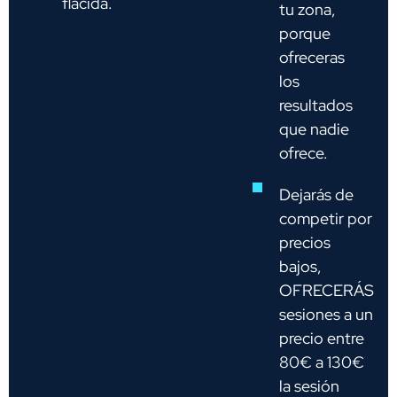
flácida.
tu zona,
porque
ofreceras
los
resultados
que nadie
ofrece.
Dejarás de
competir por
precios
bajos,
OFRECERÁS
sesiones a un
precio entre
80€ a 130€
la sesión​