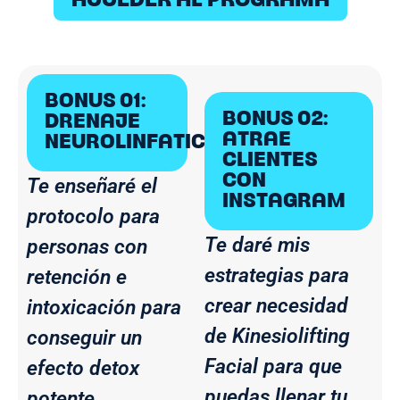
ACCEDER AL PROGRAMA
BONUS 01:
BONUS 02:
DRENAJE
ATRAE
NEUROLINFATICO
CLIENTES
CON
Te enseñaré el
INSTAGRAM
protocolo para
Te daré mis
personas con
estrategias para
retención e
crear necesidad
intoxicación para
de Kinesiolifting
conseguir un
Facial para que
efecto detox
puedas llenar tu
potente.