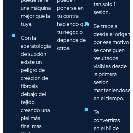
tan solo 1
una máquina
ponerse en
sesión.
mejor que la
tu contra
tuya.
haciendo que
Se trabaja
tu negocio
desde el origen
Con la
dependa de
por ese motivo
aparatología
otros.
se consiguen
de succión
resultados
existe un
visibles desde
peligro de
la primera
creación de
sesion
fibrosis
manteniendose
debajo del
en el tiempo.
tejido,
creando una
Te
piel más
convertiras
fina, más
en el N1 de