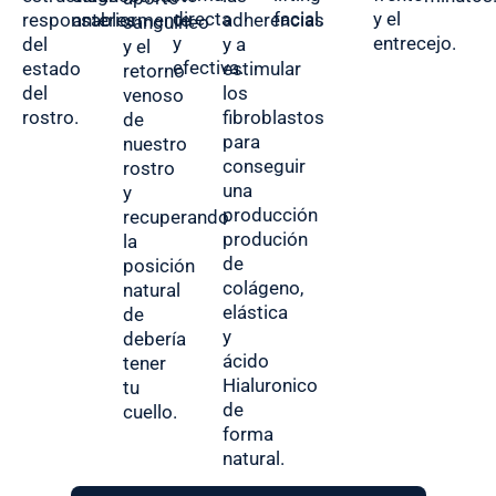
directa
facial.
y el
responsables
anteriormente.
adherencias
sanguíneo
y
entrecejo.
del
y a
y el
efectiva.
estado
estimular
retorno
del
los
venoso
rostro.
fibroblastos
de
para
nuestro
conseguir
rostro
una
y
producción
recuperando
produción
la
de
posición
colágeno,
natural
elástica
de
y
debería
ácido
tener
Hialuronico
tu
de
cuello.
forma
natural.