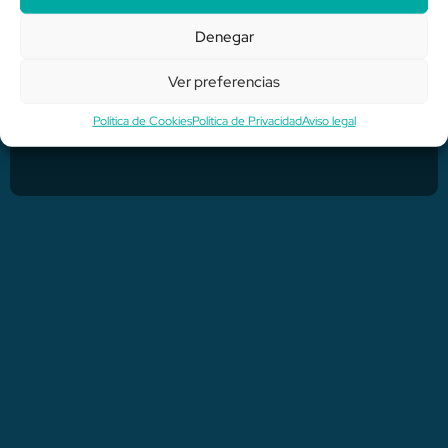
Denegar
Ver preferencias
Recibirás por correo el acceso a zoom revisa
Política de Cookies
Política de Privacidad
Aviso legal
todas tus bandejas de correo