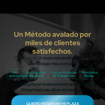
Un Método avalado por
miles de clientes
satisfechos.
Consiguiendo
12 veces más resultados que la
aparatología más avanzada.
Sin
Sin Productos
Con un Protocolo
Resultados
aparatologia
Cosméticos
de Trabajo claro
Reales
Kinesiolifting facial ha demostrado ser
el método de
lifting facial más eficaz del mercado
.
QUIERO RESERVAR MI PLAZA