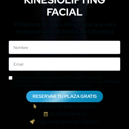
FACIAL
El Método Nº 1 de Lifting Facial que está
revolucionando el Sector de la Estética
Confirmo que he leído y acepto la Política de Privacidad de
KinesioCoach SL y acepto recibir comunicaciones por email, WhatsApp
y SMS. Declaro ser el titular del email proporcionado.
RESERVAR TU PLAZA GRATIS
Evento Online y Gratuito
16 de Diciembre
Algo motivacional o de info