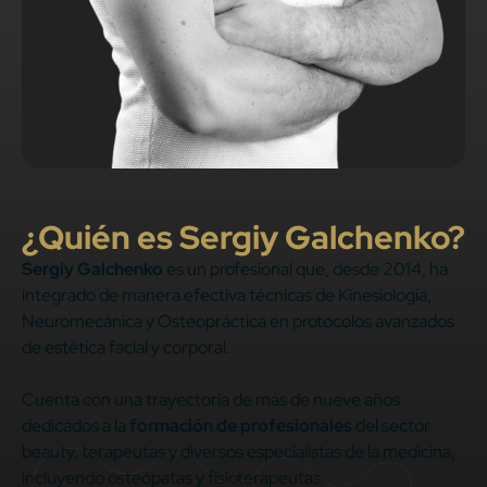
¿Quién es Sergiy Galchenko?
Sergiy Galchenko
es un profesional que, desde 2014, ha
integrado de manera efectiva técnicas de Kinesiología,
Neuromecánica y Osteopráctica en protocolos avanzados
de estética facial y corporal.
Cuenta con una trayectoria de más de nueve años
dedicados a la
formación de profesionales
del sector
beauty, terapeutas y diversos especialistas de la medicina,
incluyendo osteópatas y fisioterapeutas.