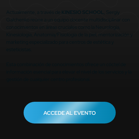
Actualmente, a través de
KINESIO SCHOOL
, Sergiy
Galchenko reúne a un equipo docente multidisciplinar con
conocimientos en áreas cruciales como la Neurología,
Kinesiología, Anatomía/Fisiología de la piel, mentorización y
marketing especializado para centros de estética y
esteticistas.
Esta combinación de conocimientos ofrece un cóctel de
información esencial para elevar el nivel de los servicios y la
gestión de cualquier centro profesional.
ACCEDE AL EVENTO