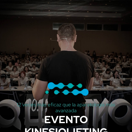
12 veces más eficaz que la aparatología más
avanzada
EVENTO
KINESIOLIFTING