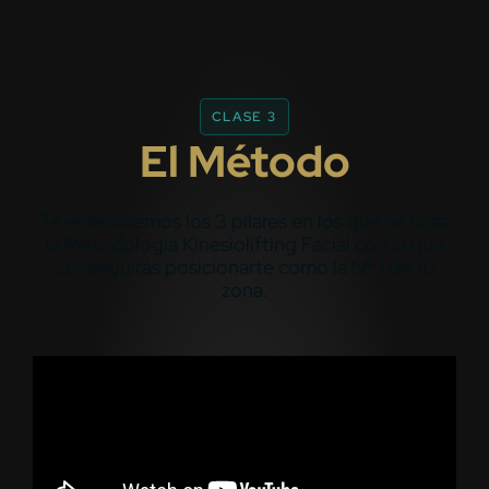
CLASE 3
El Método
Te enseñaremos los 3 pilares en los que se basa
la Metodología Kinesiolifting Facial con la que
conseguirás posicionarte como la Nº 1 de tu
zona.