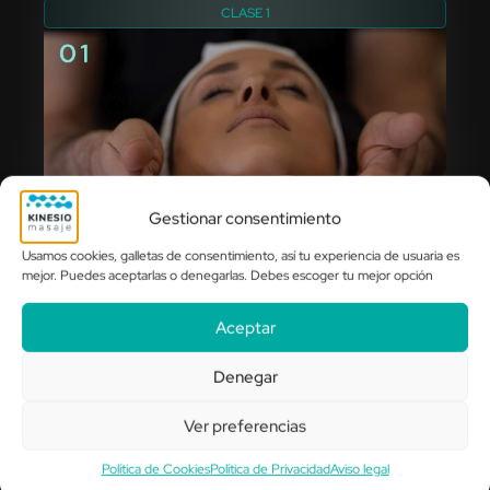
CLASE 1
Gestionar consentimiento
Usamos cookies, galletas de consentimiento, así tu experiencia de usuaria es
mejor. Puedes aceptarlas o denegarlas. Debes escoger tu mejor opción
Lunes 16 de Diciembre
Aceptar
CLASE 2
Denegar
Ver preferencias
Política de Cookies
Política de Privacidad
Aviso legal